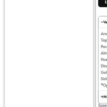
Ve
Aro
Tap
Pac
Alm
Hue
Dia
Gol
Sis
*Op
Má
Suge