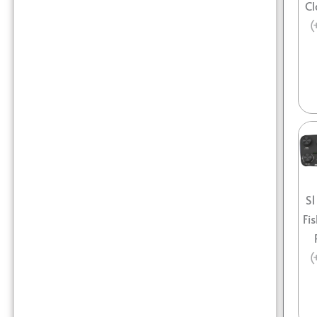
Cl
(
S
Fi
(