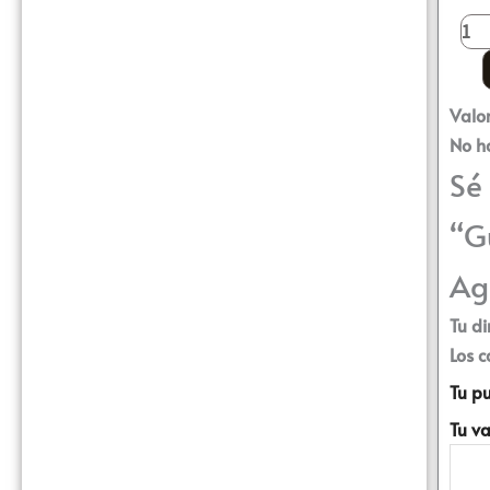
Valo
No h
Sé
“G
Ag
Tu di
Los 
Tu p
Tu v