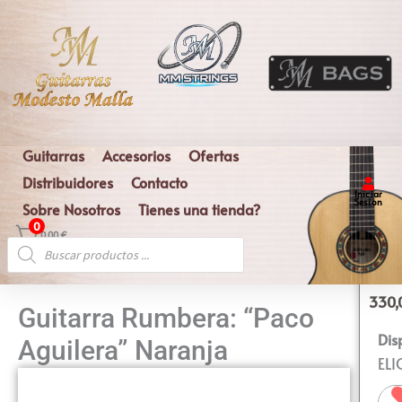
Ir
al
contenido
Guitarras
Accesorios
Ofertas
Distribuidores
Contacto
Iniciar
Sesion
Sobre Nosotros
Tienes una tienda?
0
0,00
€
Búsqueda
de
productos
330
Guitarra Rumbera: “Paco
Gui
Dis
Aguilera” Naranja
Rum
ELI
"Pa
Agu