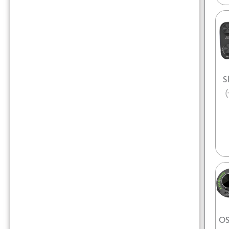
S
(
OS