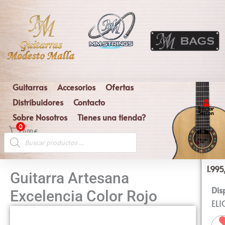
Ir
al
contenido
Guitarras
Accesorios
Ofertas
Distribuidores
Contacto
Iniciar
Sesion
Sobre Nosotros
Tienes una tienda?
0
0,00
€
Búsqueda
de
productos
1.99
Guitarra Artesana
Gui
Dis
Excelencia Color Rojo
Art
ELI
Exc
Col