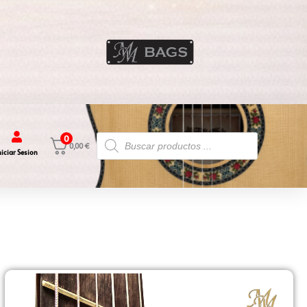
Búsqueda
0
de
0,00
€
niciar Sesion
productos