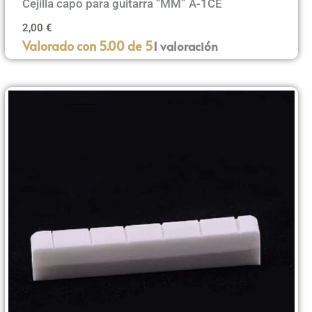
Cejilla capo para guitarra “MM” A-1CE
2,00
€
Valorado con
5.00
de 5
1
valoración