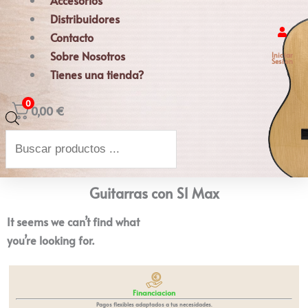
Accesorios
Distribuidores
Contacto
Sobre Nosotros
Iniciar
Sesion
Tienes una tienda?
0
0,00
€
Búsqueda
de
productos
Guitarras con S1 Max
It seems we can’t find what
you’re looking for.
Financiacion
Pagos flexibles adaptados a tus necesidades.